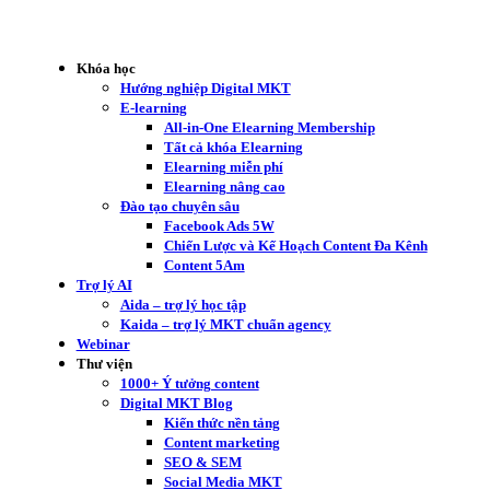
Khóa học
Hướng nghiệp Digital MKT
E-learning
All-in-One Elearning Membership
Tất cả khóa Elearning
Elearning miễn phí
Elearning nâng cao
Đào tạo chuyên sâu
Facebook Ads 5W
Chiến Lược và Kế Hoạch Content Đa Kênh
Content 5Am
Trợ lý AI
Aida – trợ lý học tập
Kaida – trợ lý MKT chuẩn agency
Webinar
Thư viện
1000+ Ý tưởng content
Digital MKT Blog
Kiến thức nền tảng
Content marketing
SEO & SEM
Social Media MKT