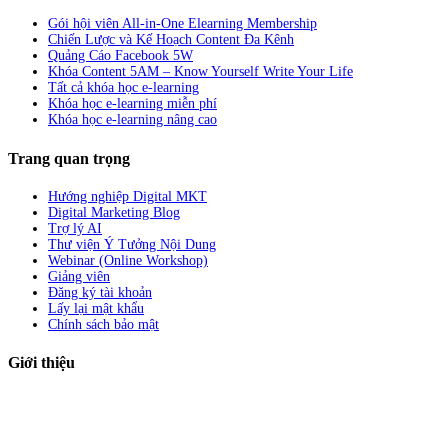
Gói hội viên All-in-One Elearning Membership
Chiến Lược và Kế Hoạch Content Đa Kênh
Quảng Cáo Facebook 5W
Khóa Content 5AM – Know Yourself Write Your Life
Tất cả khóa học e-learning
Khóa học e-learning miễn phí
Khóa học e-learning nâng cao
Trang quan trọng
Hướng nghiệp Digital MKT
Digital Marketing Blog
Trợ lý AI
Thư viện Ý Tưởng Nội Dung
Webinar (Online Workshop)
Giảng viên
Đăng ký tài khoản
Lấy lại mật khẩu
Chính sách bảo mật
Giới thiệu
ABC Digi
là nền tảng Elearning về
Fullstack Digital Marketing
cho
người mới bắt đầu có thể tự học một cách bài bản và đầy đủ.
Xem thêm…
ABC Digi
là thành viên của
Công ty TNHH Truyền Thông Và Tiếp Thị