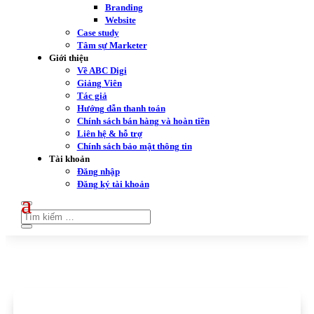
Branding
Website
Case study
Tâm sự Marketer
Giới thiệu
Về ABC Digi
Giảng Viên
Tác giả
Hướng dẫn thanh toán
Chính sách bán hàng và hoàn tiền
Liên hệ & hỗ trợ
Chính sách bảo mật thông tin
Tài khoản
Đăng nhập
Đăng ký tài khoản