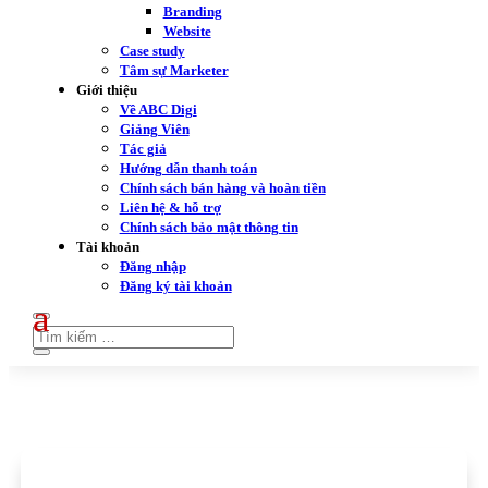
Branding
Website
Case study
Tâm sự Marketer
Giới thiệu
Về ABC Digi
Giảng Viên
Tác giả
Hướng dẫn thanh toán
Chính sách bán hàng và hoàn tiền
Liên hệ & hỗ trợ
Chính sách bảo mật thông tin
Tài khoản
Đăng nhập
Đăng ký tài khoản