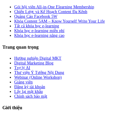
Gói hội viên All-in-One Elearning Membership
Chiến Lược và Kế Hoạch Content Đa Kênh
Quảng Cáo Facebook 5W
Khóa Content 5AM – Know Yourself Write Your Life
Tất cả khóa học e-learning
Khóa học e-learning miễn phí
Khóa học e-learning nâng cao
Trang quan trọng
Hướng nghiệp Digital MKT
Digital Marketing Blog
Trợ lý AI
Thư viện Ý Tưởng Nội Dung
Webinar (Online Workshop)
Giảng viên
Đăng ký tài khoản
Lấy lại mật khẩu
Chính sách bảo mật
Giới thiệu
ABC Digi
là nền tảng Elearning về
Fullstack Digital Marketing
cho
người mới bắt đầu có thể tự học một cách bài bản và đầy đủ.
Xem thêm…
ABC Digi
là thành viên của
Công ty TNHH Truyền Thông Và Tiếp Thị