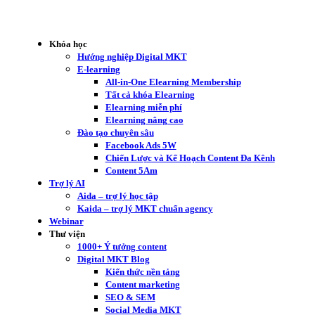
Khóa học
Hướng nghiệp Digital MKT
E-learning
All-in-One Elearning Membership
Tất cả khóa Elearning
Elearning miễn phí
Elearning nâng cao
Đào tạo chuyên sâu
Facebook Ads 5W
Chiến Lược và Kế Hoạch Content Đa Kênh
Content 5Am
Trợ lý AI
Aida – trợ lý học tập
Kaida – trợ lý MKT chuẩn agency
Webinar
Thư viện
1000+ Ý tưởng content
Digital MKT Blog
Kiến thức nền tảng
Content marketing
SEO & SEM
Social Media MKT