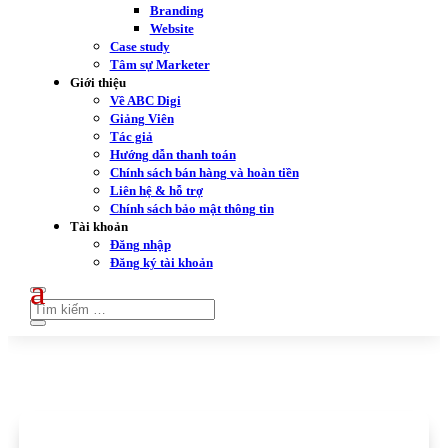
Branding
Website
Case study
Tâm sự Marketer
Giới thiệu
Về ABC Digi
Giảng Viên
Tác giả
Hướng dẫn thanh toán
Chính sách bán hàng và hoàn tiền
Liên hệ & hỗ trợ
Chính sách bảo mật thông tin
Tài khoản
Đăng nhập
Đăng ký tài khoản