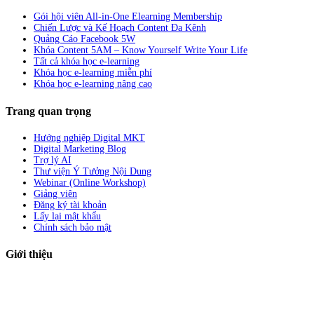
Gói hội viên All-in-One Elearning Membership
Chiến Lược và Kế Hoạch Content Đa Kênh
Quảng Cáo Facebook 5W
Khóa Content 5AM – Know Yourself Write Your Life
Tất cả khóa học e-learning
Khóa học e-learning miễn phí
Khóa học e-learning nâng cao
Trang quan trọng
Hướng nghiệp Digital MKT
Digital Marketing Blog
Trợ lý AI
Thư viện Ý Tưởng Nội Dung
Webinar (Online Workshop)
Giảng viên
Đăng ký tài khoản
Lấy lại mật khẩu
Chính sách bảo mật
Giới thiệu
ABC Digi
là nền tảng Elearning về
Fullstack Digital Marketing
cho
người mới bắt đầu có thể tự học một cách bài bản và đầy đủ.
Xem thêm…
ABC Digi
là thành viên của
Công ty TNHH Truyền Thông Và Tiếp Thị