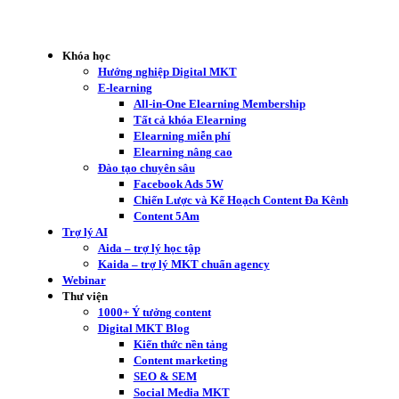
Khóa học
Hướng nghiệp Digital MKT
E-learning
All-in-One Elearning Membership
Tất cả khóa Elearning
Elearning miễn phí
Elearning nâng cao
Đào tạo chuyên sâu
Facebook Ads 5W
Chiến Lược và Kế Hoạch Content Đa Kênh
Content 5Am
Trợ lý AI
Aida – trợ lý học tập
Kaida – trợ lý MKT chuẩn agency
Webinar
Thư viện
1000+ Ý tưởng content
Digital MKT Blog
Kiến thức nền tảng
Content marketing
SEO & SEM
Social Media MKT