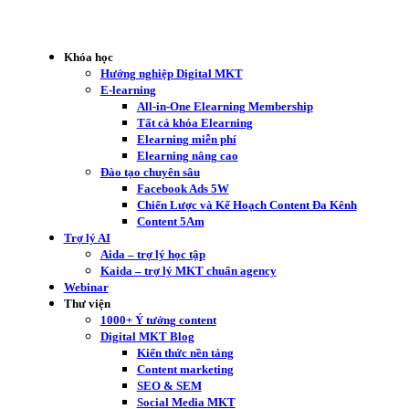
Khóa học
Hướng nghiệp Digital MKT
E-learning
All-in-One Elearning Membership
Tất cả khóa Elearning
Elearning miễn phí
Elearning nâng cao
Đào tạo chuyên sâu
Facebook Ads 5W
Chiến Lược và Kế Hoạch Content Đa Kênh
Content 5Am
Trợ lý AI
Aida – trợ lý học tập
Kaida – trợ lý MKT chuẩn agency
Webinar
Thư viện
1000+ Ý tưởng content
Digital MKT Blog
Kiến thức nền tảng
Content marketing
SEO & SEM
Social Media MKT