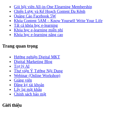
Gói hội viên All-in-One Elearning Membership
Chiến Lược và Kế Hoạch Content Đa Kênh
Quảng Cáo Facebook 5W
Khóa Content 5AM – Know Yourself Write Your Life
Tất cả khóa học e-learning
Khóa học e-learning miễn phí
Khóa học e-learning nâng cao
Trang quan trọng
Hướng nghiệp Digital MKT
Digital Marketing Blog
Trợ lý AI
Thư viện Ý Tưởng Nội Dung
Webinar (Online Workshop)
Giảng viên
Đăng ký tài khoản
Lấy lại mật khẩu
Chính sách bảo mật
Giới thiệu
ABC Digi
là nền tảng Elearning về
Fullstack Digital Marketing
cho
người mới bắt đầu có thể tự học một cách bài bản và đầy đủ.
Xem thêm…
ABC Digi
là thành viên của
Công ty TNHH Truyền Thông Và Tiếp Thị