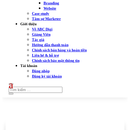
Branding
Website
Case study
Tâm sự Marketer
Giới thiệu
Về ABC Digi
Giảng Viên
Tác giả
Hướng dẫn thanh toán
Chính sách bán hàng và hoàn tiền
Liên hệ & hỗ trợ
Chính sách bảo mật thông tin
Tài khoản
Đăng nhập
Đăng ký tài khoản