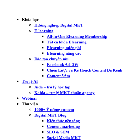
Khóa học
Hướng nghiệp Digital MKT
E-learning
All-in-One Elearning Membership
Tất cả khóa Elearning
Elearning miễn phí
Elearning nâng cao
Đào tạo chuyên sâu
Facebook Ads 5W
Chiến Lược và Kế Hoạch Content Đa Kênh
Content 5Am
Trợ lý AI
Aida – trợ lý học tập
Kaida – trợ lý MKT chuẩn agency
Webinar
Thư viện
1000+ Ý tưởng content
Digital MKT Blog
Kiến thức nền tảng
Content marketing
SEO & SEM
Social Media MKT