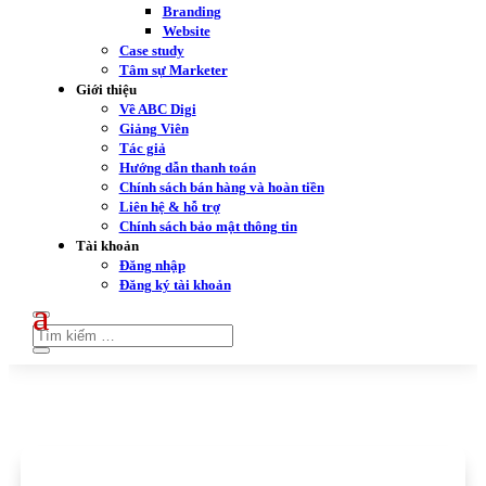
Branding
Website
Case study
Tâm sự Marketer
Giới thiệu
Về ABC Digi
Giảng Viên
Tác giả
Hướng dẫn thanh toán
Chính sách bán hàng và hoàn tiền
Liên hệ & hỗ trợ
Chính sách bảo mật thông tin
Tài khoản
Đăng nhập
Đăng ký tài khoản