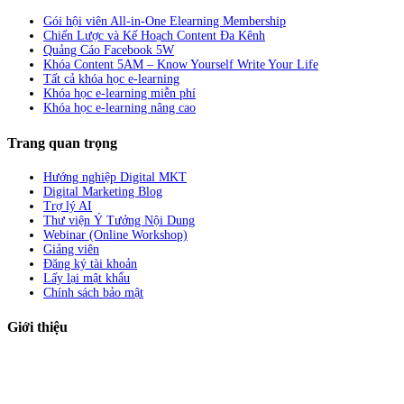
Gói hội viên All-in-One Elearning Membership
Chiến Lược và Kế Hoạch Content Đa Kênh
Quảng Cáo Facebook 5W
Khóa Content 5AM – Know Yourself Write Your Life
Tất cả khóa học e-learning
Khóa học e-learning miễn phí
Khóa học e-learning nâng cao
Trang quan trọng
Hướng nghiệp Digital MKT
Digital Marketing Blog
Trợ lý AI
Thư viện Ý Tưởng Nội Dung
Webinar (Online Workshop)
Giảng viên
Đăng ký tài khoản
Lấy lại mật khẩu
Chính sách bảo mật
Giới thiệu
ABC Digi
là nền tảng Elearning về
Fullstack Digital Marketing
cho
người mới bắt đầu có thể tự học một cách bài bản và đầy đủ.
Xem thêm…
ABC Digi
là thành viên của
Công ty TNHH Truyền Thông Và Tiếp Thị