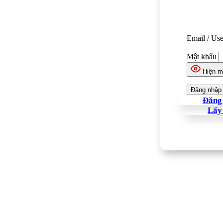
Email / Us
Mật khẩu
Hiện m
Đăng 
Lấy