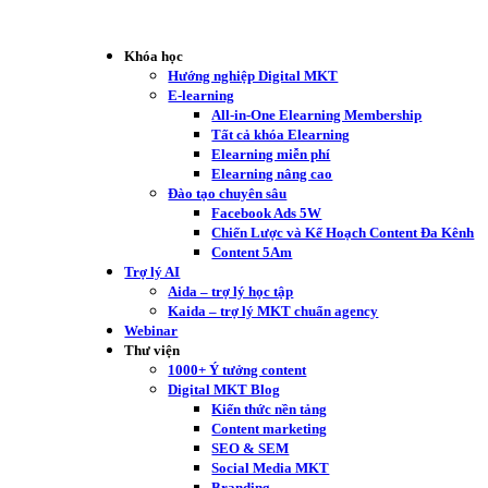
Khóa học
Hướng nghiệp Digital MKT
E-learning
All-in-One Elearning Membership
Tất cả khóa Elearning
Elearning miễn phí
Elearning nâng cao
Đào tạo chuyên sâu
Facebook Ads 5W
Chiến Lược và Kế Hoạch Content Đa Kênh
Content 5Am
Trợ lý AI
Aida – trợ lý học tập
Kaida – trợ lý MKT chuẩn agency
Webinar
Thư viện
1000+ Ý tưởng content
Digital MKT Blog
Kiến thức nền tảng
Content marketing
SEO & SEM
Social Media MKT
Branding