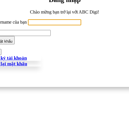
Chào mừng bạn trở lại với ABC Digi!
ername của bạn
ật khẩu
ký tài khoản
 lại mật khẩu