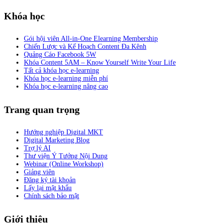
Khóa học
Gói hội viên All-in-One Elearning Membership
Chiến Lược và Kế Hoạch Content Đa Kênh
Quảng Cáo Facebook 5W
Khóa Content 5AM – Know Yourself Write Your Life
Tất cả khóa học e-learning
Khóa học e-learning miễn phí
Khóa học e-learning nâng cao
Trang quan trọng
Hướng nghiệp Digital MKT
Digital Marketing Blog
Trợ lý AI
Thư viện Ý Tưởng Nội Dung
Webinar (Online Workshop)
Giảng viên
Đăng ký tài khoản
Lấy lại mật khẩu
Chính sách bảo mật
Giới thiệu