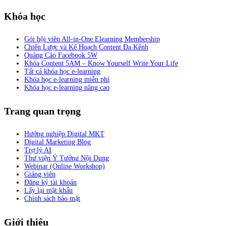
Khóa học
Gói hội viên All-in-One Elearning Membership
Chiến Lược và Kế Hoạch Content Đa Kênh
Quảng Cáo Facebook 5W
Khóa Content 5AM – Know Yourself Write Your Life
Tất cả khóa học e-learning
Khóa học e-learning miễn phí
Khóa học e-learning nâng cao
Trang quan trọng
Hướng nghiệp Digital MKT
Digital Marketing Blog
Trợ lý AI
Thư viện Ý Tưởng Nội Dung
Webinar (Online Workshop)
Giảng viên
Đăng ký tài khoản
Lấy lại mật khẩu
Chính sách bảo mật
Giới thiệu