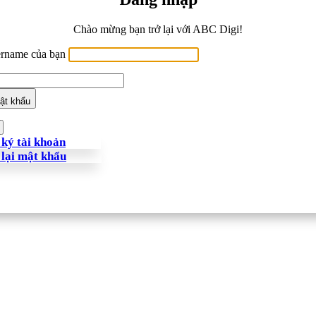
Chào mừng bạn trở lại với ABC Digi!
ername của bạn
ật khẩu
ký tài khoản
 lại mật khẩu