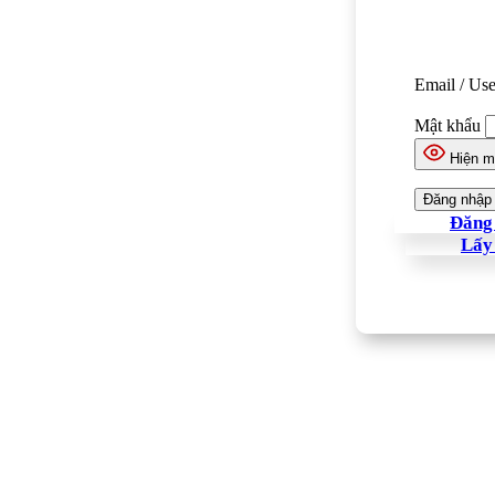
Email / Us
Mật khẩu
Hiện m
Đăng 
Lấy