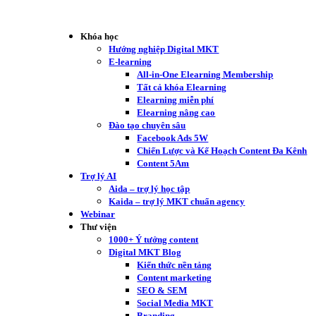
Khóa học
Hướng nghiệp Digital MKT
E-learning
All-in-One Elearning Membership
Tất cả khóa Elearning
Elearning miễn phí
Elearning nâng cao
Đào tạo chuyên sâu
Facebook Ads 5W
Chiến Lược và Kế Hoạch Content Đa Kênh
Content 5Am
Trợ lý AI
Aida – trợ lý học tập
Kaida – trợ lý MKT chuẩn agency
Webinar
Thư viện
1000+ Ý tưởng content
Digital MKT Blog
Kiến thức nền tảng
Content marketing
SEO & SEM
Social Media MKT
Branding