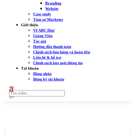
Branding
Website
Case study
Tâm sự Marketer
Giới thiệu
Về ABC Digi
Giảng Viên
Tác giả
Hướng dẫn thanh toán
Chính sách bán hàng và hoàn tiền
Liên hệ & hỗ trợ
Chính sách bảo mật thông tin
Tài khoản
Đăng nhập
Đăng ký tài khoản