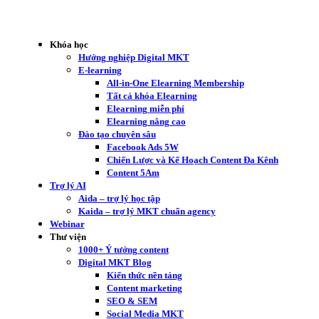
Khóa học
Hướng nghiệp Digital MKT
E-learning
All-in-One Elearning Membership
Tất cả khóa Elearning
Elearning miễn phí
Elearning nâng cao
Đào tạo chuyên sâu
Facebook Ads 5W
Chiến Lược và Kế Hoạch Content Đa Kênh
Content 5Am
Trợ lý AI
Aida – trợ lý học tập
Kaida – trợ lý MKT chuẩn agency
Webinar
Thư viện
1000+ Ý tưởng content
Digital MKT Blog
Kiến thức nền tảng
Content marketing
SEO & SEM
Social Media MKT