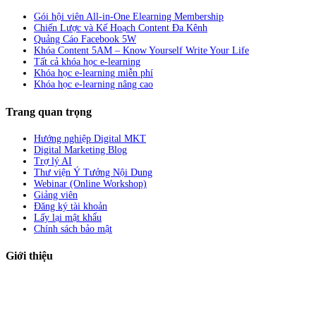
Gói hội viên All-in-One Elearning Membership
Chiến Lược và Kế Hoạch Content Đa Kênh
Quảng Cáo Facebook 5W
Khóa Content 5AM – Know Yourself Write Your Life
Tất cả khóa học e-learning
Khóa học e-learning miễn phí
Khóa học e-learning nâng cao
Trang quan trọng
Hướng nghiệp Digital MKT
Digital Marketing Blog
Trợ lý AI
Thư viện Ý Tưởng Nội Dung
Webinar (Online Workshop)
Giảng viên
Đăng ký tài khoản
Lấy lại mật khẩu
Chính sách bảo mật
Giới thiệu
ABC Digi
là nền tảng Elearning về
Fullstack Digital Marketing
cho
người mới bắt đầu có thể tự học một cách bài bản và đầy đủ.
Xem thêm…
ABC Digi
là thành viên của
Công ty TNHH Truyền Thông Và Tiếp Thị