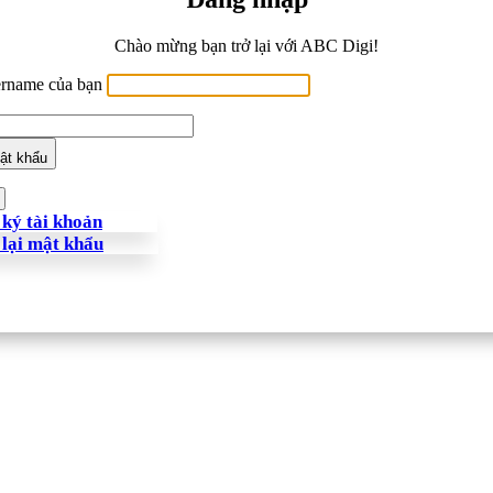
Chào mừng bạn trở lại với ABC Digi!
ername của bạn
ật khẩu
ký tài khoản
 lại mật khẩu