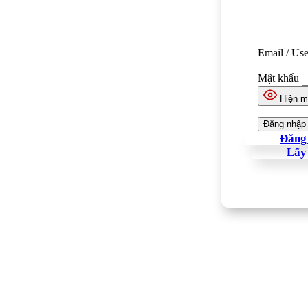
Email / Us
Mật khẩu
Hiện m
Đăng 
Lấy