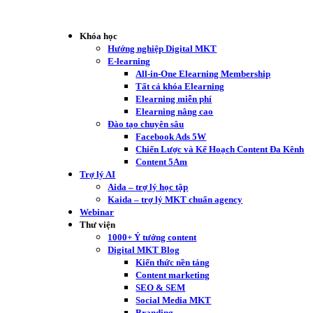
Khóa học
Hướng nghiệp Digital MKT
E-learning
All-in-One Elearning Membership
Tất cả khóa Elearning
Elearning miễn phí
Elearning nâng cao
Đào tạo chuyên sâu
Facebook Ads 5W
Chiến Lược và Kế Hoạch Content Đa Kênh
Content 5Am
Trợ lý AI
Aida – trợ lý học tập
Kaida – trợ lý MKT chuẩn agency
Webinar
Thư viện
1000+ Ý tưởng content
Digital MKT Blog
Kiến thức nền tảng
Content marketing
SEO & SEM
Social Media MKT
Branding