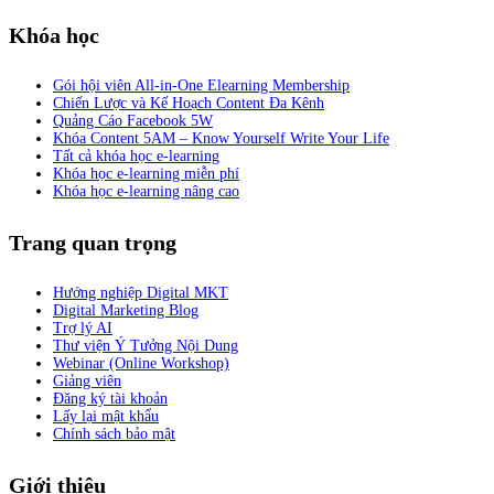
Khóa học
Gói hội viên All-in-One Elearning Membership
Chiến Lược và Kế Hoạch Content Đa Kênh
Quảng Cáo Facebook 5W
Khóa Content 5AM – Know Yourself Write Your Life
Tất cả khóa học e-learning
Khóa học e-learning miễn phí
Khóa học e-learning nâng cao
Trang quan trọng
Hướng nghiệp Digital MKT
Digital Marketing Blog
Trợ lý AI
Thư viện Ý Tưởng Nội Dung
Webinar (Online Workshop)
Giảng viên
Đăng ký tài khoản
Lấy lại mật khẩu
Chính sách bảo mật
Giới thiệu