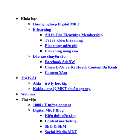
Khóa học
Hướng nghiệp Digital MKT
E-learning
All-in-One Elearning Membership
Tất cả khóa Elearning
Elearning miễn phí
Elearning nâng cao
Đào tạo chuyên sâu
Facebook Ads 5W
Chiến Lược và Kế Hoạch Content Đa Kênh
Content 5Am
Trợ lý AI
Aida – trợ lý học tập
Kaida – trợ lý MKT chuẩn agency
Webinar
Thư viện
1000+ Ý tưởng content
Digital MKT Blog
Kiến thức nền tảng
Content marketing
SEO & SEM
Social Media MKT