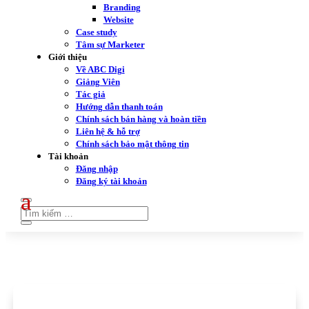
Branding
Website
Case study
Tâm sự Marketer
Giới thiệu
Về ABC Digi
Giảng Viên
Tác giả
Hướng dẫn thanh toán
Chính sách bán hàng và hoàn tiền
Liên hệ & hỗ trợ
Chính sách bảo mật thông tin
Tài khoản
Đăng nhập
Đăng ký tài khoản