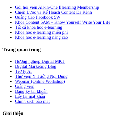
Gói hội viên All-in-One Elearning Membership
Chiến Lược và Kế Hoạch Content Đa Kênh
Quảng Cáo Facebook 5W
Khóa Content 5AM – Know Yourself Write Your Life
Tất cả khóa học e-learning
Khóa học e-learning miễn phí
Khóa học e-learning nâng cao
Trang quan trọng
Hướng nghiệp Digital MKT
Digital Marketing Blog
Trợ lý AI
Thư viện Ý Tưởng Nội Dung
Webinar (Online Workshop)
Giảng viên
Đăng ký tài khoản
Lấy lại mật khẩu
Chính sách bảo mật
Giới thiệu
ABC Digi
là nền tảng Elearning về
Fullstack Digital Marketing
cho
người mới bắt đầu có thể tự học một cách bài bản và đầy đủ.
Xem thêm…
ABC Digi
là thành viên của
Công ty TNHH Truyền Thông Và Tiếp Thị