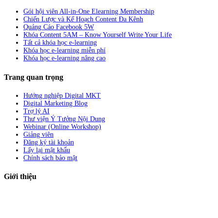
Gói hội viên All-in-One Elearning Membership
Chiến Lược và Kế Hoạch Content Đa Kênh
Quảng Cáo Facebook 5W
Khóa Content 5AM – Know Yourself Write Your Life
Tất cả khóa học e-learning
Khóa học e-learning miễn phí
Khóa học e-learning nâng cao
Trang quan trọng
Hướng nghiệp Digital MKT
Digital Marketing Blog
Trợ lý AI
Thư viện Ý Tưởng Nội Dung
Webinar (Online Workshop)
Giảng viên
Đăng ký tài khoản
Lấy lại mật khẩu
Chính sách bảo mật
Giới thiệu
ABC Digi
là nền tảng Elearning về
Fullstack Digital Marketing
cho
người mới bắt đầu có thể tự học một cách bài bản và đầy đủ.
Xem thêm…
ABC Digi
là thành viên của
Công ty TNHH Truyền Thông Và Tiếp Thị