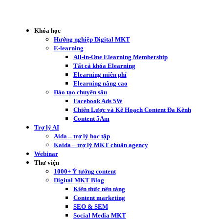
Khóa học
Hướng nghiệp Digital MKT
E-learning
All-in-One Elearning Membership
Tất cả khóa Elearning
Elearning miễn phí
Elearning nâng cao
Đào tạo chuyên sâu
Facebook Ads 5W
Chiến Lược và Kế Hoạch Content Đa Kênh
Content 5Am
Trợ lý AI
Aida – trợ lý học tập
Kaida – trợ lý MKT chuẩn agency
Webinar
Thư viện
1000+ Ý tưởng content
Digital MKT Blog
Kiến thức nền tảng
Content marketing
SEO & SEM
Social Media MKT