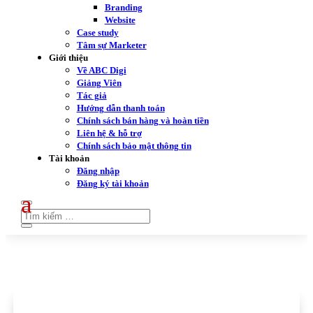
Branding
Website
Case study
Tâm sự Marketer
Giới thiệu
Về ABC Digi
Giảng Viên
Tác giả
Hướng dẫn thanh toán
Chính sách bán hàng và hoàn tiền
Liên hệ & hỗ trợ
Chính sách bảo mật thông tin
Tài khoản
Đăng nhập
Đăng ký tài khoản