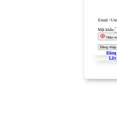
Email / Us
Mật khẩu
Hiện m
Đăng 
Lấy