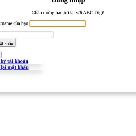
Chào mừng bạn trở lại với ABC Digi!
ername của bạn
ật khẩu
ký tài khoản
 lại mật khẩu