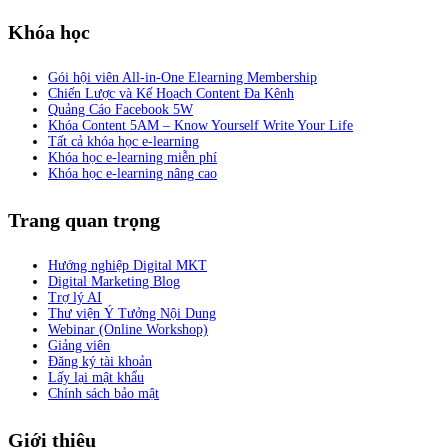
Khóa học
Gói hội viên All-in-One Elearning Membership
Chiến Lược và Kế Hoạch Content Đa Kênh
Quảng Cáo Facebook 5W
Khóa Content 5AM – Know Yourself Write Your Life
Tất cả khóa học e-learning
Khóa học e-learning miễn phí
Khóa học e-learning nâng cao
Trang quan trọng
Hướng nghiệp Digital MKT
Digital Marketing Blog
Trợ lý AI
Thư viện Ý Tưởng Nội Dung
Webinar (Online Workshop)
Giảng viên
Đăng ký tài khoản
Lấy lại mật khẩu
Chính sách bảo mật
Giới thiệu