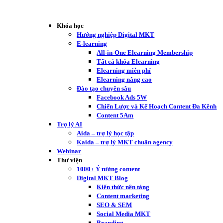
Khóa học
Hướng nghiệp Digital MKT
E-learning
All-in-One Elearning Membership
Tất cả khóa Elearning
Elearning miễn phí
Elearning nâng cao
Đào tạo chuyên sâu
Facebook Ads 5W
Chiến Lược và Kế Hoạch Content Đa Kênh
Content 5Am
Trợ lý AI
Aida – trợ lý học tập
Kaida – trợ lý MKT chuẩn agency
Webinar
Thư viện
1000+ Ý tưởng content
Digital MKT Blog
Kiến thức nền tảng
Content marketing
SEO & SEM
Social Media MKT
Branding