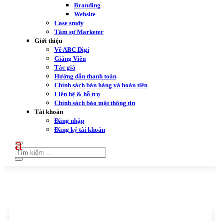
Branding
Website
Case study
Tâm sự Marketer
Giới thiệu
Về ABC Digi
Giảng Viên
Tác giả
Hướng dẫn thanh toán
Chính sách bán hàng và hoàn tiền
Liên hệ & hỗ trợ
Chính sách bảo mật thông tin
Tài khoản
Đăng nhập
Đăng ký tài khoản