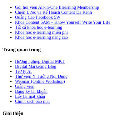
Gói hội viên All-in-One Elearning Membership
Chiến Lược và Kế Hoạch Content Đa Kênh
Quảng Cáo Facebook 5W
Khóa Content 5AM – Know Yourself Write Your Life
Tất cả khóa học e-learning
Khóa học e-learning miễn phí
Khóa học e-learning nâng cao
Trang quan trọng
Hướng nghiệp Digital MKT
Digital Marketing Blog
Trợ lý AI
Thư viện Ý Tưởng Nội Dung
Webinar (Online Workshop)
Giảng viên
Đăng ký tài khoản
Lấy lại mật khẩu
Chính sách bảo mật
Giới thiệu
ABC Digi
là nền tảng Elearning về
Fullstack Digital Marketing
cho
người mới bắt đầu có thể tự học một cách bài bản và đầy đủ.
Xem thêm…
ABC Digi
là thành viên của
Công ty TNHH Truyền Thông Và Tiếp Thị