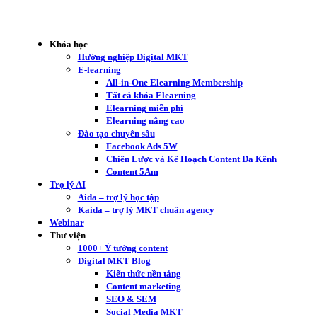
Khóa học
Hướng nghiệp Digital MKT
E-learning
All-in-One Elearning Membership
Tất cả khóa Elearning
Elearning miễn phí
Elearning nâng cao
Đào tạo chuyên sâu
Facebook Ads 5W
Chiến Lược và Kế Hoạch Content Đa Kênh
Content 5Am
Trợ lý AI
Aida – trợ lý học tập
Kaida – trợ lý MKT chuẩn agency
Webinar
Thư viện
1000+ Ý tưởng content
Digital MKT Blog
Kiến thức nền tảng
Content marketing
SEO & SEM
Social Media MKT