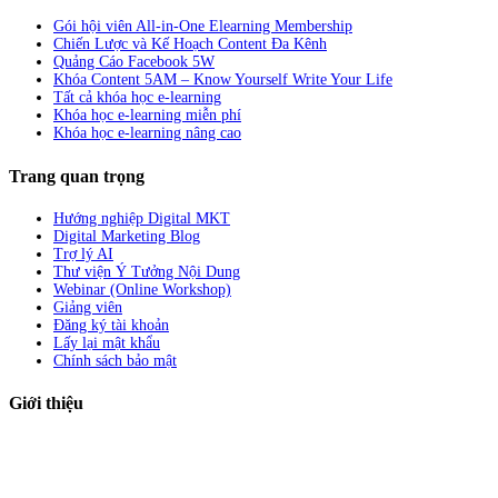
Gói hội viên All-in-One Elearning Membership
Chiến Lược và Kế Hoạch Content Đa Kênh
Quảng Cáo Facebook 5W
Khóa Content 5AM – Know Yourself Write Your Life
Tất cả khóa học e-learning
Khóa học e-learning miễn phí
Khóa học e-learning nâng cao
Trang quan trọng
Hướng nghiệp Digital MKT
Digital Marketing Blog
Trợ lý AI
Thư viện Ý Tưởng Nội Dung
Webinar (Online Workshop)
Giảng viên
Đăng ký tài khoản
Lấy lại mật khẩu
Chính sách bảo mật
Giới thiệu
ABC Digi
là nền tảng Elearning về
Fullstack Digital Marketing
cho
người mới bắt đầu có thể tự học một cách bài bản và đầy đủ.
Xem thêm…
ABC Digi
là thành viên của
Công ty TNHH Truyền Thông Và Tiếp Thị