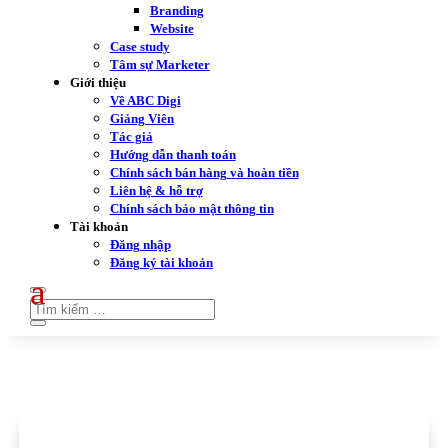
Branding
Website
Case study
Tâm sự Marketer
Giới thiệu
Về ABC Digi
Giảng Viên
Tác giả
Hướng dẫn thanh toán
Chính sách bán hàng và hoàn tiền
Liên hệ & hỗ trợ
Chính sách bảo mật thông tin
Tài khoản
Đăng nhập
Đăng ký tài khoản