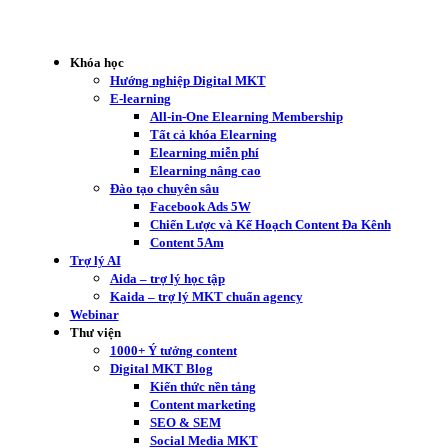
Khóa học
Hướng nghiệp Digital MKT
E-learning
All-in-One Elearning Membership
Tất cả khóa Elearning
Elearning miễn phí
Elearning nâng cao
Đào tạo chuyên sâu
Facebook Ads 5W
Chiến Lược và Kế Hoạch Content Đa Kênh
Content 5Am
Trợ lý AI
Aida – trợ lý học tập
Kaida – trợ lý MKT chuẩn agency
Webinar
Thư viện
1000+ Ý tưởng content
Digital MKT Blog
Kiến thức nền tảng
Content marketing
SEO & SEM
Social Media MKT