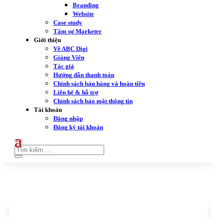
Branding
Website
Case study
Tâm sự Marketer
Giới thiệu
Về ABC Digi
Giảng Viên
Tác giả
Hướng dẫn thanh toán
Chính sách bán hàng và hoàn tiền
Liên hệ & hỗ trợ
Chính sách bảo mật thông tin
Tài khoản
Đăng nhập
Đăng ký tài khoản