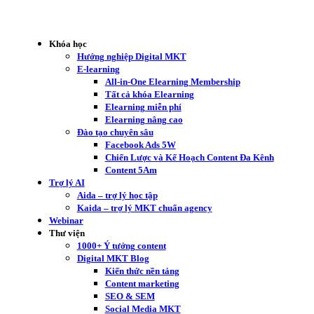
Khóa học
Hướng nghiệp Digital MKT
E-learning
All-in-One Elearning Membership
Tất cả khóa Elearning
Elearning miễn phí
Elearning nâng cao
Đào tạo chuyên sâu
Facebook Ads 5W
Chiến Lược và Kế Hoạch Content Đa Kênh
Content 5Am
Trợ lý AI
Aida – trợ lý học tập
Kaida – trợ lý MKT chuẩn agency
Webinar
Thư viện
1000+ Ý tưởng content
Digital MKT Blog
Kiến thức nền tảng
Content marketing
SEO & SEM
Social Media MKT