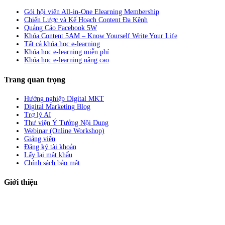
Gói hội viên All-in-One Elearning Membership
Chiến Lược và Kế Hoạch Content Đa Kênh
Quảng Cáo Facebook 5W
Khóa Content 5AM – Know Yourself Write Your Life
Tất cả khóa học e-learning
Khóa học e-learning miễn phí
Khóa học e-learning nâng cao
Trang quan trọng
Hướng nghiệp Digital MKT
Digital Marketing Blog
Trợ lý AI
Thư viện Ý Tưởng Nội Dung
Webinar (Online Workshop)
Giảng viên
Đăng ký tài khoản
Lấy lại mật khẩu
Chính sách bảo mật
Giới thiệu
ABC Digi
là nền tảng Elearning về
Fullstack Digital Marketing
cho
người mới bắt đầu có thể tự học một cách bài bản và đầy đủ.
Xem thêm…
ABC Digi
là thành viên của
Công ty TNHH Truyền Thông Và Tiếp Thị