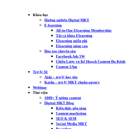
Khóa học
Hướng nghiệp Digital MKT
E-learning
All-in-One Elearning Membership
Tất cả khóa Elearning
Elearning miễn phí
Elearning nâng cao
Đào tạo chuyên sâu
Facebook Ads 5W
Chiến Lược và Kế Hoạch Content Đa Kênh
Content 5Am
Trợ lý AI
Aida – trợ lý học tập
Kaida – trợ lý MKT chuẩn agency
Webinar
Thư viện
1000+ Ý tưởng content
Digital MKT Blog
Kiến thức nền tảng
Content marketing
SEO & SEM
Social Media MKT
Branding