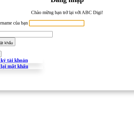
Chào mừng bạn trở lại với ABC Digi!
ername của bạn
ật khẩu
ký tài khoản
 lại mật khẩu