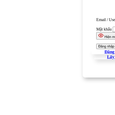
Email / Us
Mật khẩu
Hiện m
Đăng 
Lấy