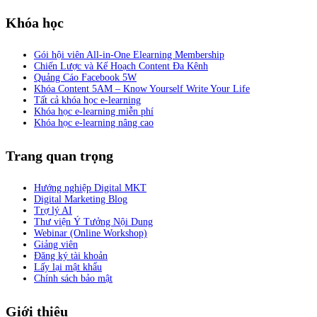
Khóa học
Gói hội viên All-in-One Elearning Membership
Chiến Lược và Kế Hoạch Content Đa Kênh
Quảng Cáo Facebook 5W
Khóa Content 5AM – Know Yourself Write Your Life
Tất cả khóa học e-learning
Khóa học e-learning miễn phí
Khóa học e-learning nâng cao
Trang quan trọng
Hướng nghiệp Digital MKT
Digital Marketing Blog
Trợ lý AI
Thư viện Ý Tưởng Nội Dung
Webinar (Online Workshop)
Giảng viên
Đăng ký tài khoản
Lấy lại mật khẩu
Chính sách bảo mật
Giới thiệu