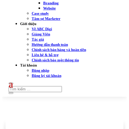
Branding
Website
Case study
Tâm sự Marketer
Giới thiệu
Về ABC Digi
Giảng Viên
Tác giả
Hướng dẫn thanh toán
Chính sách bán hàng và hoàn tiền
Liên hệ & hỗ trợ
Chính sách bảo mật thông tin
Tài khoản
Đăng nhập
Đăng ký tài khoản