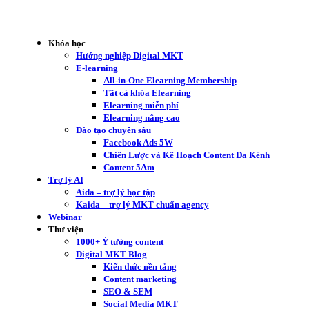
Khóa học
Hướng nghiệp Digital MKT
E-learning
All-in-One Elearning Membership
Tất cả khóa Elearning
Elearning miễn phí
Elearning nâng cao
Đào tạo chuyên sâu
Facebook Ads 5W
Chiến Lược và Kế Hoạch Content Đa Kênh
Content 5Am
Trợ lý AI
Aida – trợ lý học tập
Kaida – trợ lý MKT chuẩn agency
Webinar
Thư viện
1000+ Ý tưởng content
Digital MKT Blog
Kiến thức nền tảng
Content marketing
SEO & SEM
Social Media MKT