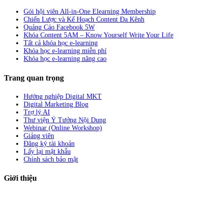
Gói hội viên All-in-One Elearning Membership
Chiến Lược và Kế Hoạch Content Đa Kênh
Quảng Cáo Facebook 5W
Khóa Content 5AM – Know Yourself Write Your Life
Tất cả khóa học e-learning
Khóa học e-learning miễn phí
Khóa học e-learning nâng cao
Trang quan trọng
Hướng nghiệp Digital MKT
Digital Marketing Blog
Trợ lý AI
Thư viện Ý Tưởng Nội Dung
Webinar (Online Workshop)
Giảng viên
Đăng ký tài khoản
Lấy lại mật khẩu
Chính sách bảo mật
Giới thiệu
ABC Digi
là nền tảng Elearning về
Fullstack Digital Marketing
cho
người mới bắt đầu có thể tự học một cách bài bản và đầy đủ.
Xem thêm…
ABC Digi
là thành viên của
Công ty TNHH Truyền Thông Và Tiếp Thị