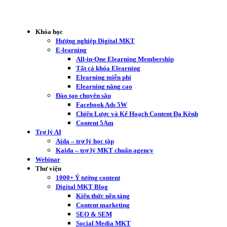
Khóa học
Hướng nghiệp Digital MKT
E-learning
All-in-One Elearning Membership
Tất cả khóa Elearning
Elearning miễn phí
Elearning nâng cao
Đào tạo chuyên sâu
Facebook Ads 5W
Chiến Lược và Kế Hoạch Content Đa Kênh
Content 5Am
Trợ lý AI
Aida – trợ lý học tập
Kaida – trợ lý MKT chuẩn agency
Webinar
Thư viện
1000+ Ý tưởng content
Digital MKT Blog
Kiến thức nền tảng
Content marketing
SEO & SEM
Social Media MKT