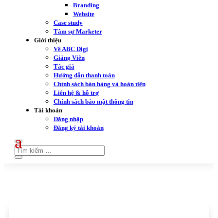
Branding
Website
Case study
Tâm sự Marketer
Giới thiệu
Về ABC Digi
Giảng Viên
Tác giả
Hướng dẫn thanh toán
Chính sách bán hàng và hoàn tiền
Liên hệ & hỗ trợ
Chính sách bảo mật thông tin
Tài khoản
Đăng nhập
Đăng ký tài khoản