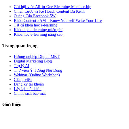
Gói hội viên All-in-One Elearning Membership
Chiến Lược và Kế Hoạch Content Đa Kênh
Quảng Cáo Facebook 5W
Khóa Content 5AM – Know Yourself Write Your Life
Tất cả khóa học e-learning
Khóa học e-learning miễn phí
Khóa học e-learning nâng cao
Trang quan trọng
Hướng nghiệp Digital MKT
Digital Marketing Blog
Trợ lý AI
Thư viện Ý Tưởng Nội Dung
Webinar (Online Workshop)
Giảng viên
Đăng ký tài khoản
Lấy lại mật khẩu
Chính sách bảo mật
Giới thiệu
ABC Digi
là nền tảng Elearning về
Fullstack Digital Marketing
cho
người mới bắt đầu có thể tự học một cách bài bản và đầy đủ.
Xem thêm…
ABC Digi
là thành viên của
Công ty TNHH Truyền Thông Và Tiếp Thị