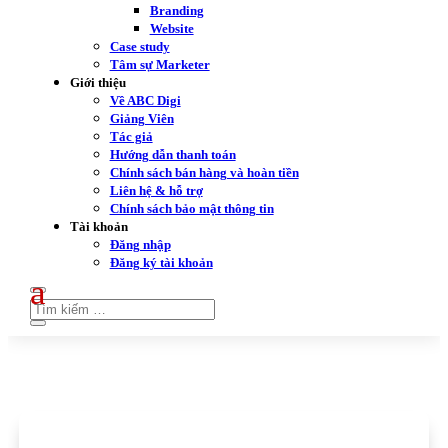
Branding
Website
Case study
Tâm sự Marketer
Giới thiệu
Về ABC Digi
Giảng Viên
Tác giả
Hướng dẫn thanh toán
Chính sách bán hàng và hoàn tiền
Liên hệ & hỗ trợ
Chính sách bảo mật thông tin
Tài khoản
Đăng nhập
Đăng ký tài khoản