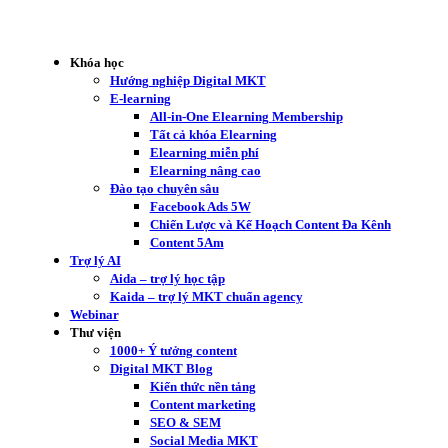
Khóa học
Hướng nghiệp Digital MKT
E-learning
All-in-One Elearning Membership
Tất cả khóa Elearning
Elearning miễn phí
Elearning nâng cao
Đào tạo chuyên sâu
Facebook Ads 5W
Chiến Lược và Kế Hoạch Content Đa Kênh
Content 5Am
Trợ lý AI
Aida – trợ lý học tập
Kaida – trợ lý MKT chuẩn agency
Webinar
Thư viện
1000+ Ý tưởng content
Digital MKT Blog
Kiến thức nền tảng
Content marketing
SEO & SEM
Social Media MKT