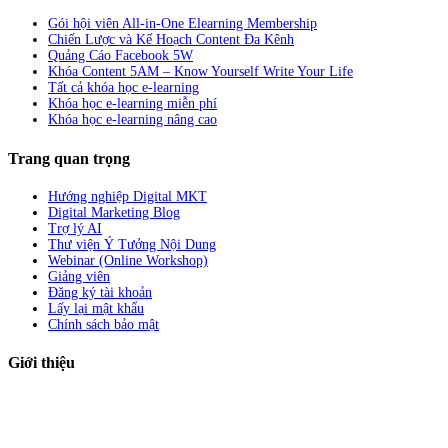
Gói hội viên All-in-One Elearning Membership
Chiến Lược và Kế Hoạch Content Đa Kênh
Quảng Cáo Facebook 5W
Khóa Content 5AM – Know Yourself Write Your Life
Tất cả khóa học e-learning
Khóa học e-learning miễn phí
Khóa học e-learning nâng cao
Trang quan trọng
Hướng nghiệp Digital MKT
Digital Marketing Blog
Trợ lý AI
Thư viện Ý Tưởng Nội Dung
Webinar (Online Workshop)
Giảng viên
Đăng ký tài khoản
Lấy lại mật khẩu
Chính sách bảo mật
Giới thiệu
ABC Digi
là nền tảng Elearning về
Fullstack Digital Marketing
cho
người mới bắt đầu có thể tự học một cách bài bản và đầy đủ.
Xem thêm…
ABC Digi
là thành viên của
Công ty TNHH Truyền Thông Và Tiếp Thị