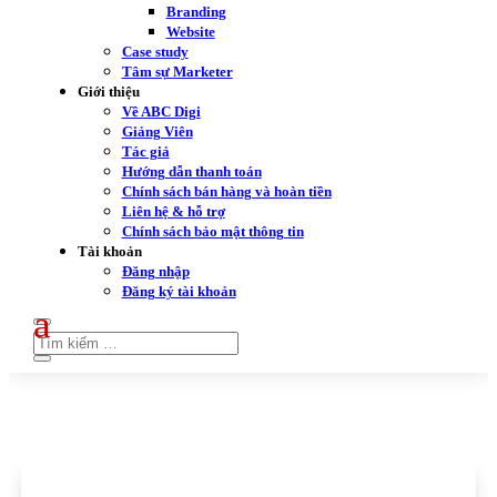
Branding
Website
Case study
Tâm sự Marketer
Giới thiệu
Về ABC Digi
Giảng Viên
Tác giả
Hướng dẫn thanh toán
Chính sách bán hàng và hoàn tiền
Liên hệ & hỗ trợ
Chính sách bảo mật thông tin
Tài khoản
Đăng nhập
Đăng ký tài khoản