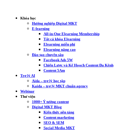
Khóa học
Hướng nghiệp Digital MKT
E-learning
All-in-One Elearning Membership
Tất cả khóa Elearning
Elearning miễn phí
Elearning nâng cao
Đào tạo chuyên sâu
Facebook Ads 5W
Chiến Lược và Kế Hoạch Content Đa Kênh
Content 5Am
Trợ lý AI
Aida – trợ lý học tập
Kaida – trợ lý MKT chuẩn agency
Webinar
Thư viện
1000+ Ý tưởng content
Digital MKT Blog
Kiến thức nền tảng
Content marketing
SEO & SEM
Social Media MKT