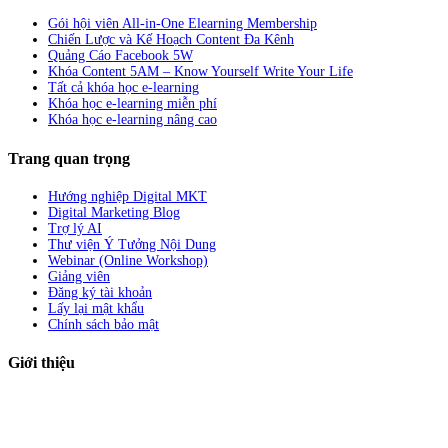
Gói hội viên All-in-One Elearning Membership
Chiến Lược và Kế Hoạch Content Đa Kênh
Quảng Cáo Facebook 5W
Khóa Content 5AM – Know Yourself Write Your Life
Tất cả khóa học e-learning
Khóa học e-learning miễn phí
Khóa học e-learning nâng cao
Trang quan trọng
Hướng nghiệp Digital MKT
Digital Marketing Blog
Trợ lý AI
Thư viện Ý Tưởng Nội Dung
Webinar (Online Workshop)
Giảng viên
Đăng ký tài khoản
Lấy lại mật khẩu
Chính sách bảo mật
Giới thiệu
ABC Digi
là nền tảng Elearning về
Fullstack Digital Marketing
cho
người mới bắt đầu có thể tự học một cách bài bản và đầy đủ.
Xem thêm…
ABC Digi
là thành viên của
Công ty TNHH Truyền Thông Và Tiếp Thị