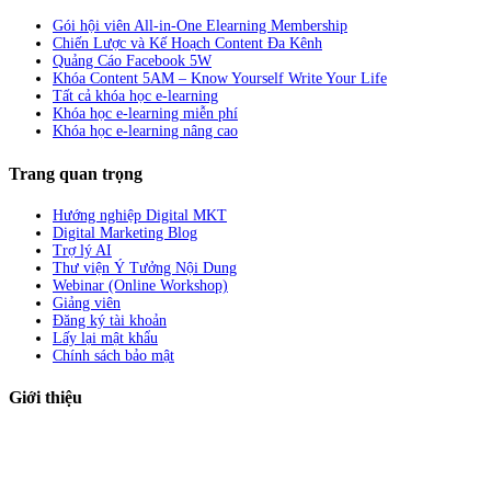
Gói hội viên All-in-One Elearning Membership
Chiến Lược và Kế Hoạch Content Đa Kênh
Quảng Cáo Facebook 5W
Khóa Content 5AM – Know Yourself Write Your Life
Tất cả khóa học e-learning
Khóa học e-learning miễn phí
Khóa học e-learning nâng cao
Trang quan trọng
Hướng nghiệp Digital MKT
Digital Marketing Blog
Trợ lý AI
Thư viện Ý Tưởng Nội Dung
Webinar (Online Workshop)
Giảng viên
Đăng ký tài khoản
Lấy lại mật khẩu
Chính sách bảo mật
Giới thiệu
ABC Digi
là nền tảng Elearning về
Fullstack Digital Marketing
cho
người mới bắt đầu có thể tự học một cách bài bản và đầy đủ.
Xem thêm…
ABC Digi
là thành viên của
Công ty TNHH Truyền Thông Và Tiếp Thị