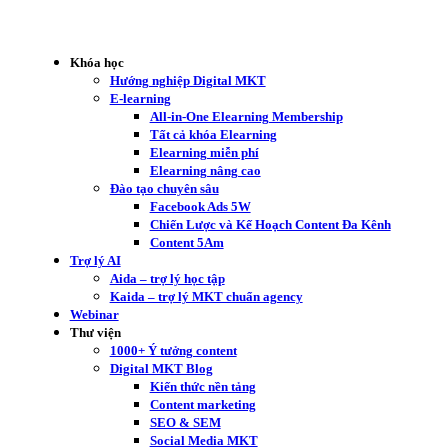
Khóa học
Hướng nghiệp Digital MKT
E-learning
All-in-One Elearning Membership
Tất cả khóa Elearning
Elearning miễn phí
Elearning nâng cao
Đào tạo chuyên sâu
Facebook Ads 5W
Chiến Lược và Kế Hoạch Content Đa Kênh
Content 5Am
Trợ lý AI
Aida – trợ lý học tập
Kaida – trợ lý MKT chuẩn agency
Webinar
Thư viện
1000+ Ý tưởng content
Digital MKT Blog
Kiến thức nền tảng
Content marketing
SEO & SEM
Social Media MKT