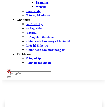
Branding
Website
Case study
Tâm sự Marketer
Giới thiệu
Về ABC Digi
Giảng Viên
Tác giả
Hướng dẫn thanh toán
Chính sách bán hàng và hoàn tiền
Liên hệ & hỗ trợ
Chính sách bảo mật thông tin
Tài khoản
Đăng nhập
Đăng ký tài khoản